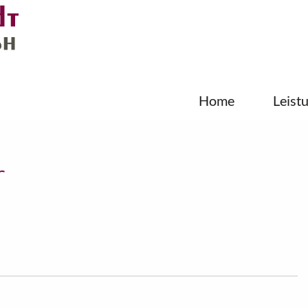
Home
Leist
r